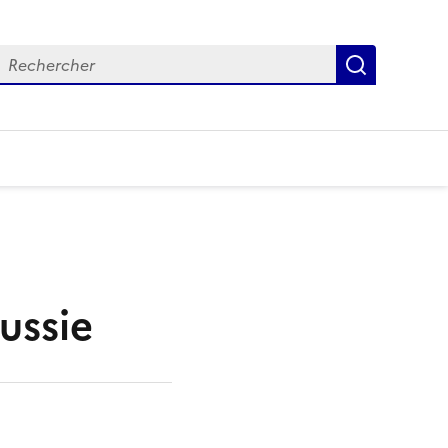
echercher
Recherch
ussie