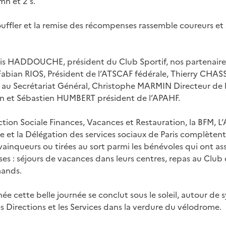
n et 2 s.
uffler et la remise des récompenses rassemble coureurs et
is HADDOUCHE, président du Club Sportif, nos partenaires
 Fabian RIOS, Président de l’ATSCAF fédérale, Thierry CHA
s au Secrétariat Général, Christophe MARMIN Directeur de l
on et Sébastien HUMBERT président de l’APAHF.
Action Sociale Finances, Vacances et Restauration, la BFM,
le et la Délégation des services sociaux de Paris complètent
inqueurs ou tirées au sort parmi les bénévoles qui ont as
s : séjours de vacances dans leurs centres, repas au Club 
mands.
 cette belle journée se conclut sous le soleil, autour de
es Directions et les Services dans la verdure du vélodrome.