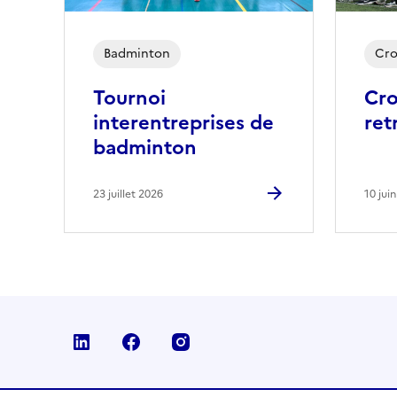
Badminton
Cro
Tournoi
Cro
interentreprises de
ret
badminton
23 juillet 2026
10 jui
Linkedin
Facebook
Instagram