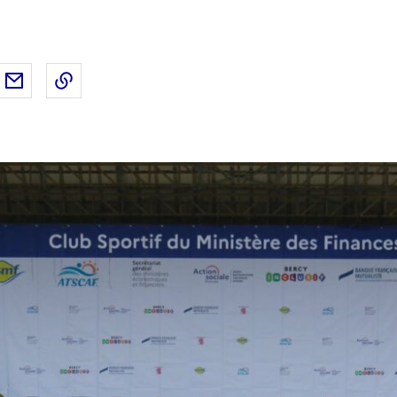
ebook
ur Twitter
rtager sur LinkedIn
Partager par email
Copier dans le presse-papier