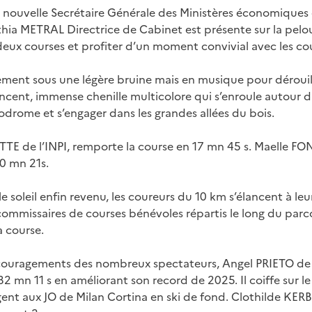
 nouvelle Secrétaire Générale des Ministères économiques e
a METRAL Directrice de Cabinet est présente sur la pelo
eux courses et profiter d’un moment convivial avec les co
ent sous une légère bruine mais en musique pour dérouille
ncent, immense chenille multicolore qui s’enroule autour d
lodrome et s’engager dans les grandes allées du bois.
ETTE de l’INPI, remporte la course en 17 mn 45 s. Maelle F
0 mn 21s.
le soleil enfin revenu, les coureurs du 10 km s’élancent à leu
 commissaires de courses bénévoles répartis le long du parc
 course.
encouragements des nombreux spectateurs, Angel PRIETO de 
32 mn 11 s en améliorant son record de 2025. Il coiffe sur l
nt aux JO de Milan Cortina en ski de fond. Clothilde KERB