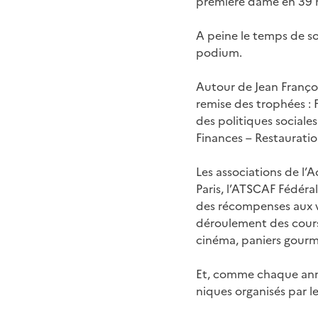
première dame en 39 m
A peine le temps de so
podium.
Autour de Jean Franço
remise des trophées :
des politiques sociale
Finances – Restaurati
Les associations de l’
Paris, l’ATSCAF Fédéra
des récompenses aux va
déroulement des course
cinéma, paniers gour
Et, comme chaque année
niques organisés par l