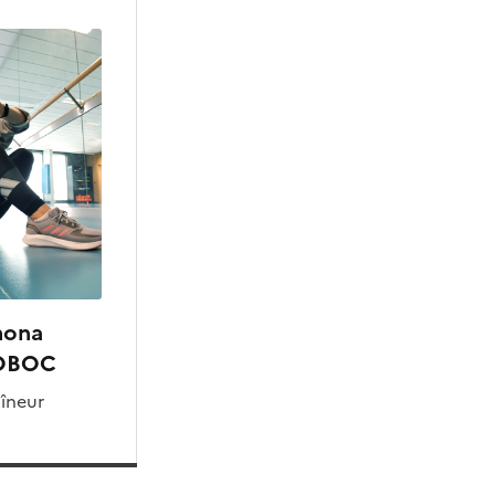
ona
OBOC
îneur