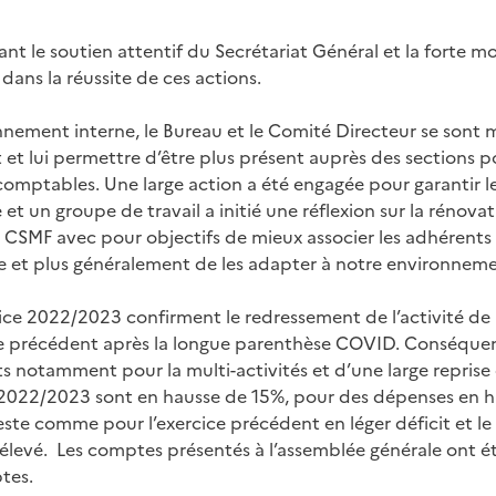
nt le soutien attentif du Secrétariat Général et la forte mo
ans la réussite de ces actions.
nnement interne, le Bureau et le Comité Directeur se sont 
t et lui permettre d’être plus présent auprès des sections p
comptables. Une large action a été engagée pour garantir le
et un groupe de travail a initié une réflexion sur la rénova
 CSMF avec pour objectifs de mieux associer les adhérents 
 et plus généralement de les adapter à notre environnemen
rcice 2022/2023 confirment le redressement de l’activité de 
ce précédent après la longue parenthèse COVID. Conséque
 notamment pour la multi-activités et d’une large reprise
e 2022/2023 sont en hausse de 15%, pour des dépenses en h
reste comme pour l’exercice précédent en léger déficit et le 
élevé. Les comptes présentés à l’assemblée générale ont été
tes.