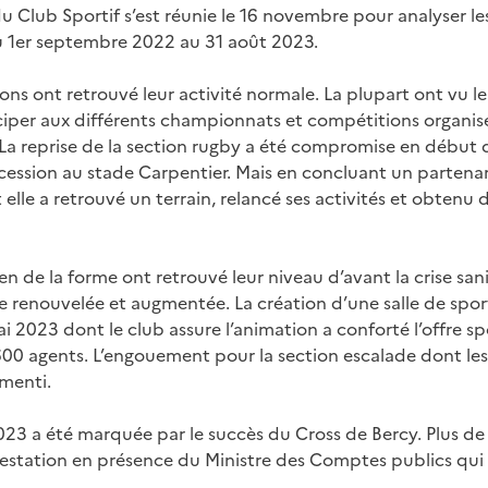
 Club Sportif s’est réunie le 16 novembre pour analyser les
 1er septembre 2022 au 31 août 2023.
ns ont retrouvé leur activité normale. La plupart ont vu leu
ciper aux différents championnats et compétitions organis
 La reprise de la section rugby a été compromise en début d
cession au stade Carpentier. Mais en concluant un partenar
lle a retrouvé un terrain, relancé ses activités et obtenu 
en de la forme ont retrouvé leur niveau d’avant la crise san
 renouvelée et augmentée. La création d’une salle de spor
 2023 dont le club assure l’animation a conforté l’offre spo
00 agents. L’engouement pour la section escalade dont les
émenti.
023 a été marquée par le succès du Cross de Bercy. Plus de
festation en présence du Ministre des Comptes publics qui a