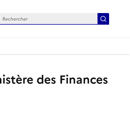
echercher
Recherch
istère des Finances